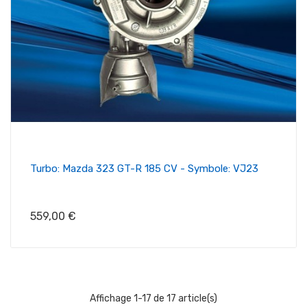
Turbo: Mazda 323 GT-R 185 CV - Symbole: VJ23
Prix
559,00 €
Affichage 1-17 de 17 article(s)