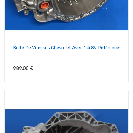
Boite De Vitesses Chevrolet Aveo 1.4i 8V Référence:
Prix
989,00 €