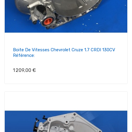
Boite De Vitesses Chevrolet Cruze 1.7 CRDI 130CV
Référence:
Prix
1 209,00 €