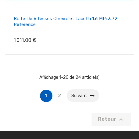
Boite De Vitesses Chevrolet Lacetti 1.6 MPi 3.72
Référence:
Prix
1 011,00 €
Affichage 1-20 de 24 article(s)
1
2
Suivant

Retour