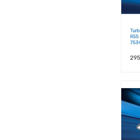
Turb
R55 
753
Prix
295