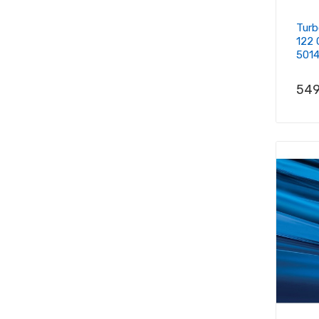
Turb
122 
501
Prix
549