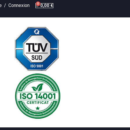
te /
Connexion
0,00 €