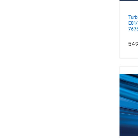
Turb
E81/
767
Prix
549