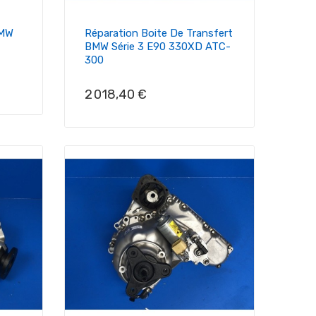
BMW
Réparation Boite De Transfert
BMW Série 3 E90 330XD ATC-
300
Prix
2 018,40 €