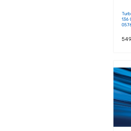
Turb
136 
057
Prix
549