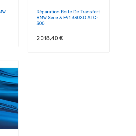
BMW
Réparation Boite De Transfert
BMW Serie 3 E91 330XD ATC-
300
Prix
2 018,40 €