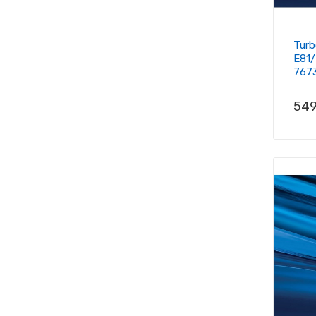
Turb
E81/
767
Prix
549