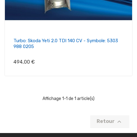
Turbo: Skoda Yeti 2.0 TDI 140 CV - Symbole: 5303
988 0205
Prix
494,00 €
Affichage 1-1 de 1 article(s)

Retour