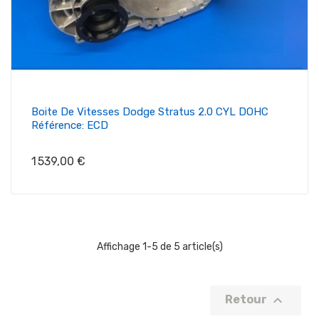
Boite De Vitesses Dodge Stratus 2.0 CYL DOHC
Référence: ECD
Prix
1 539,00 €
Affichage 1-5 de 5 article(s)

Retour