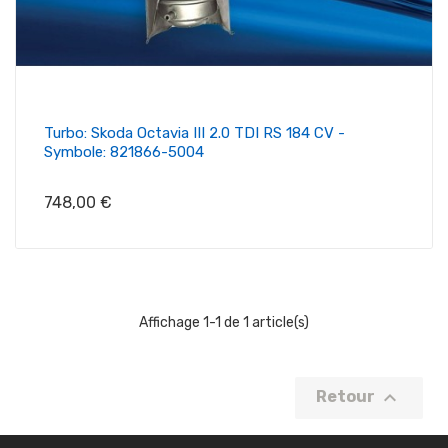
Turbo: Skoda Octavia III 2.0 TDI RS 184 CV -
Symbole: 821866-5004
Prix
748,00 €
Affichage 1-1 de 1 article(s)

Retour