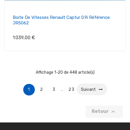
Boite De Vitesses Renault Captur 0.9i Référence:
JR5062
Prix
1 039,00 €
Affichage 1-20 de 448 article(s)
1
2
3
…
23
Suivant

Retour