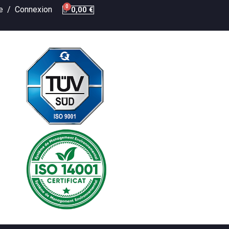
te /
Connexion
0,00 €