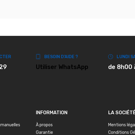
CTER
BESOIN D'AIDE ?
LUNDI S
 29
Utiliser WhatsApp
de 8h00 
INFORMATION
LA SOCIÉT
 manuelles
À propos
Mentions léga
Garantie
Conditions G