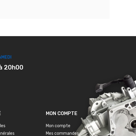
AMEDI
à 20h00
É
MON COMPTE
les
Mon compte
énérales
Mes commandes