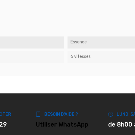
Essence
6 vitesses
CTER
BESOIN D'AIDE ?
LUNDI S
 29
Utiliser WhatsApp
de 8h00 