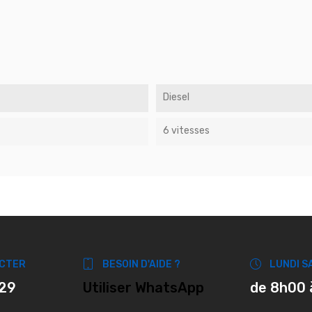
Diesel
6 vitesses
CTER
BESOIN D'AIDE ?
LUNDI S
 29
Utiliser WhatsApp
de 8h00 