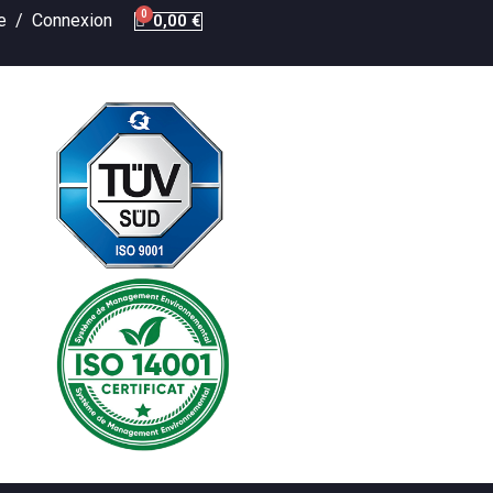
te /
Connexion
0,00 €