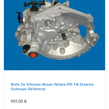
Boite De Vitesses Nissan Almera N15 1.4i Essence
5vitesses Référence:
Prix
901,00 €