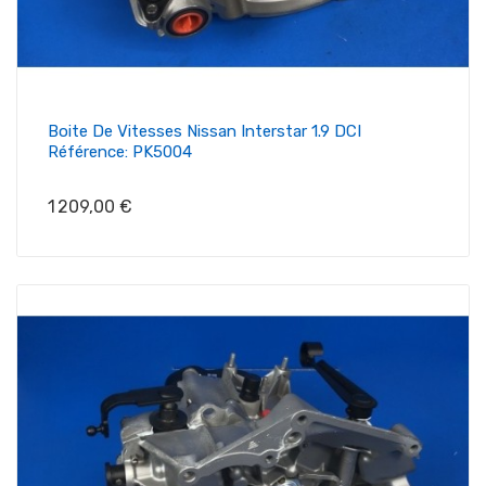
Boite De Vitesses Nissan Interstar 1.9 DCI
Référence: PK5004
Prix
1 209,00 €