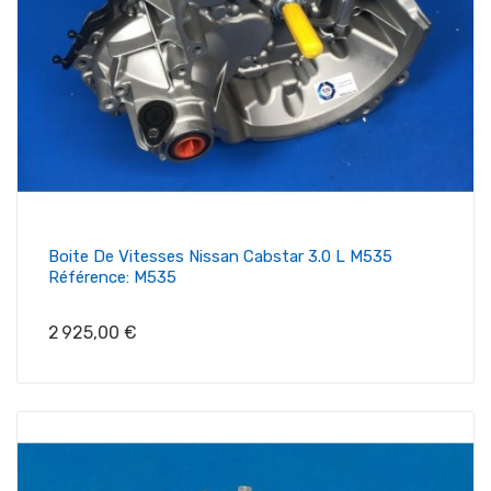
Boite De Vitesses Nissan Cabstar 3.0 L M535
Référence: M535
Prix
2 925,00 €