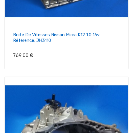
Boite De Vitesses Nissan Micra K12 1.0 16v
Référence: JH3110
Prix
769,00 €