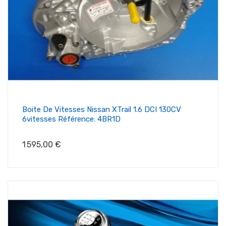
Boite De Vitesses Nissan XTrail 1.6 DCI 130CV
6vitesses Référence: 4BR1D
Prix
1 595,00 €