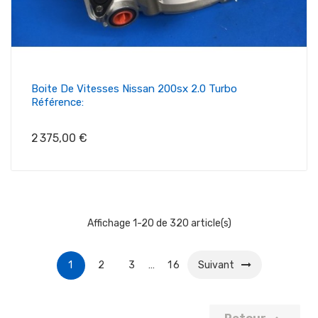
Boite De Vitesses Nissan 200sx 2.0 Turbo
Référence:
Prix
2 375,00 €
Affichage 1-20 de 320 article(s)
1
2
3
…
16
Suivant