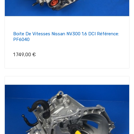
Boite De Vitesses Nissan NV300 1.6 DCI Référence:
PF6040
Prix
1 749,00 €