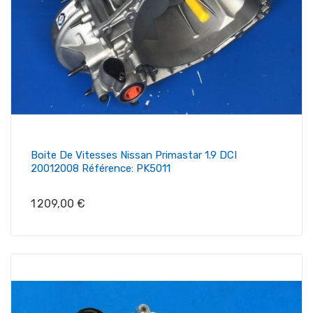
Boite De Vitesses Nissan Primastar 1.9 DCI
20012008 Référence: PK5011
Prix
1 209,00 €