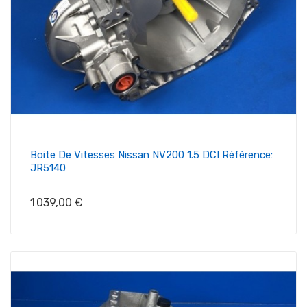
Boite De Vitesses Nissan NV200 1.5 DCI Référence:
JR5140
Prix
1 039,00 €