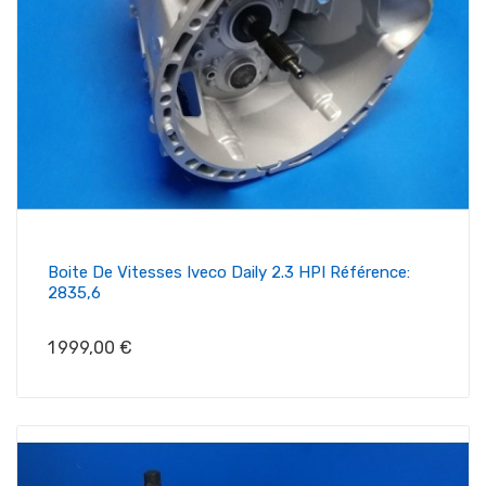
Boite De Vitesses Iveco Daily 2.3 HPI Référence:
2835,6
Prix
1 999,00 €