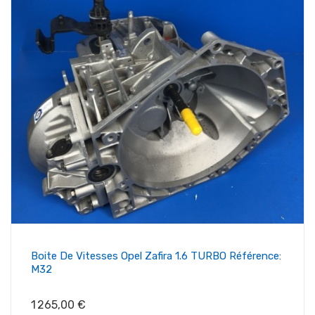
Boite De Vitesses Opel Zafira 1.6 TURBO Référence:
M32
Prix
1 265,00 €