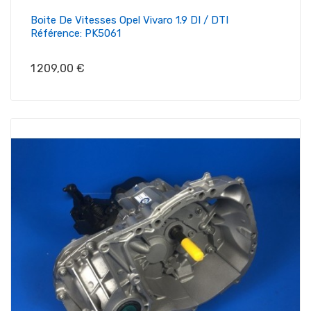
Boite De Vitesses Opel Vivaro 1.9 DI / DTI
Référence: PK5061
Prix
1 209,00 €