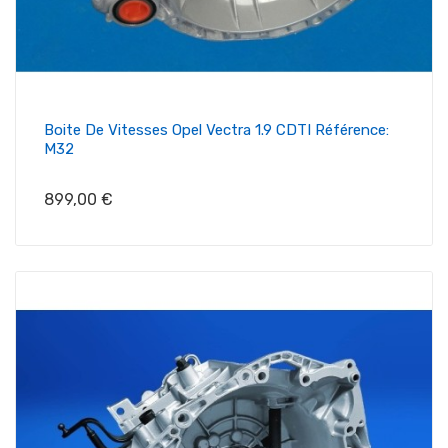
Boite De Vitesses Opel Vectra 1.9 CDTI Référence:
M32
Prix
899,00 €