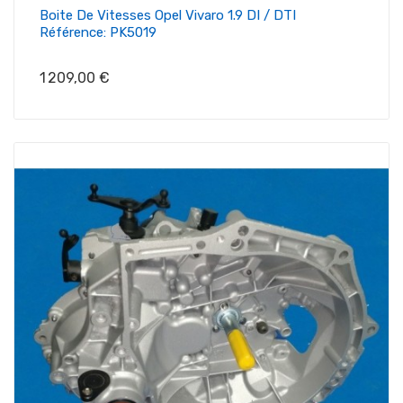
Boite De Vitesses Opel Vivaro 1.9 DI / DTI
Référence: PK5019
Prix
1 209,00 €