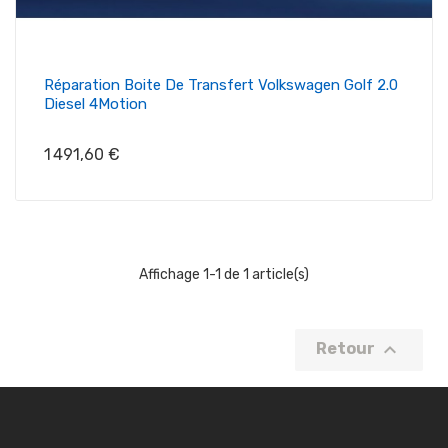
Réparation Boite De Transfert Volkswagen Golf 2.0
Diesel 4Motion
Prix
1 491,60 €
Affichage 1-1 de 1 article(s)

Retour