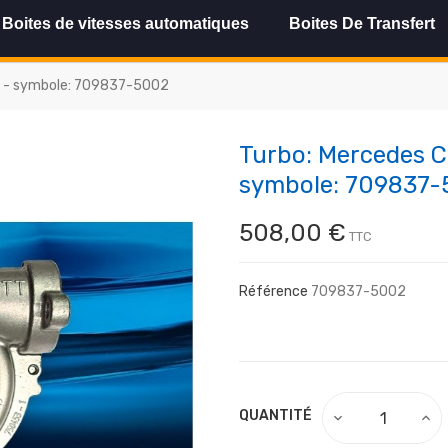
Boites de vitesses automatiques
Boites De Transfert
CV - symbole: 709837-5002
Turbo: Mercedes C
symbole: 709837
508,00 €
TTC
Référence
709837-5002
QUANTITÉ