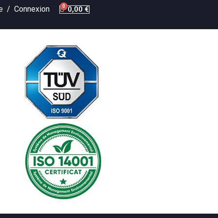
te /
Connexion
0,00 €