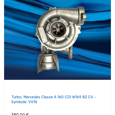
Turbo: Mercedes Classe A 160 CDI W169 82 CV -
Symbole: VV16
Prix
380,00 €