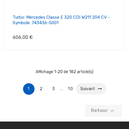
Turbo: Mercedes Classe E 320 CDI W211 204 CV -
Symbole: 743436-5001
Prix
606,00 €
Affichage 1-20 de 182 article(s)
1
2
3
…
10
Suivant

Retour