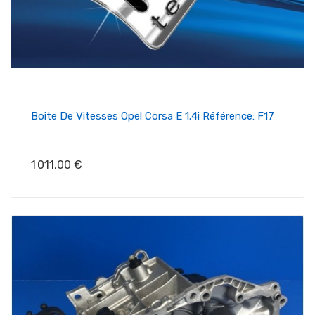
Boite De Vitesses Opel Corsa E 1.4i Référence: F17
Prix
1 011,00 €