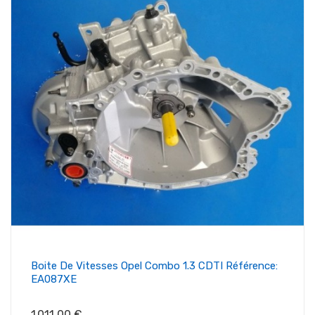
Boite De Vitesses Opel Combo 1.3 CDTI Référence:
EA087XE
Prix
1 011,00 €