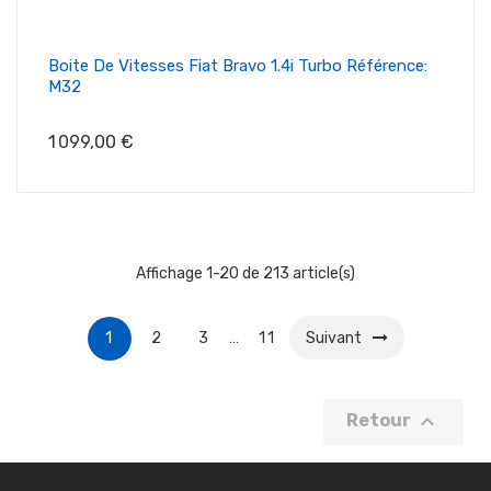
Boite De Vitesses Fiat Bravo 1.4i Turbo Référence:
M32
Prix
1 099,00 €
Affichage 1-20 de 213 article(s)
1
2
3
…
11
Suivant

Retour