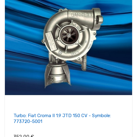
Turbo: Fiat Croma II 1.9 JTD 150 CV - Symbole:
773720-5001
Prix
352,00 €