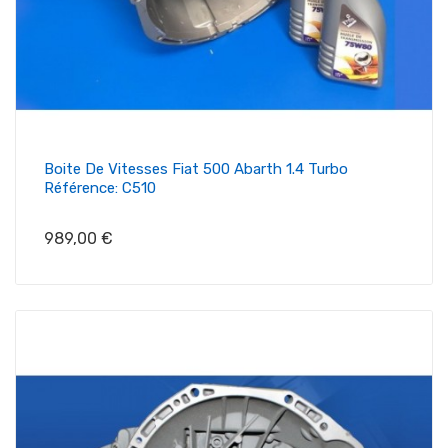
Boite De Vitesses Fiat 500 Abarth 1.4 Turbo
Référence: C510
Prix
989,00 €