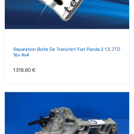
Réparation Boite De Transfert Fiat Panda 2 1.3 JTD
16v 4x4
Prix
1 318,80 €