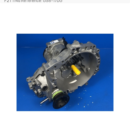
F21 114d Référence: GS6-17DG