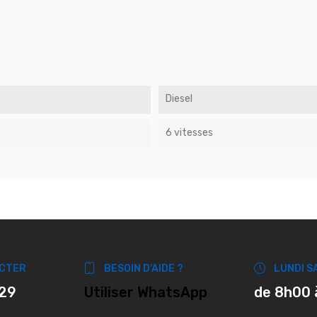
Diesel
6 vitesses
CTER
BESOIN D'AIDE ?
LUNDI S
 29
Utiliser WhatsApp
de 8h00 