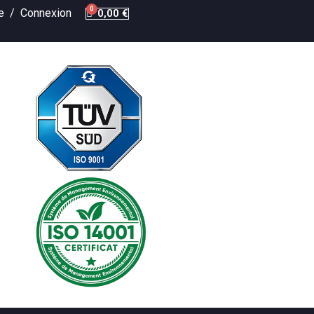
te /
Connexion
0,00 €