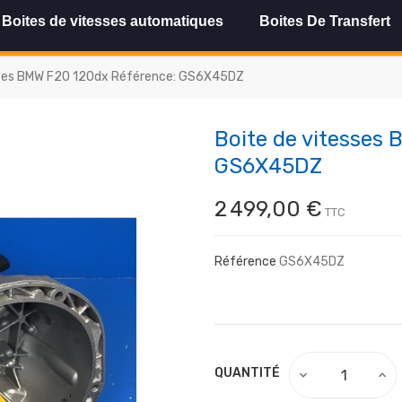
Boites de vitesses automatiques
Boites De Transfert
sses BMW F20 120dx Référence: GS6X45DZ
Boite de vitesses
GS6X45DZ
2 499,00 €
TTC
Référence
GS6X45DZ
QUANTITÉ