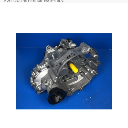
F20 120d Référence: GS6-45DZ