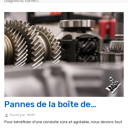
Diagnostic correct
Pannes de la boîte de
vitesses – Diagnostic correct
person
Posté par:
MSM
Pour bénéficier d’une conduite sûre et agréable, nous devons tout