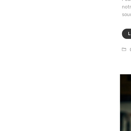
notr
souc
L