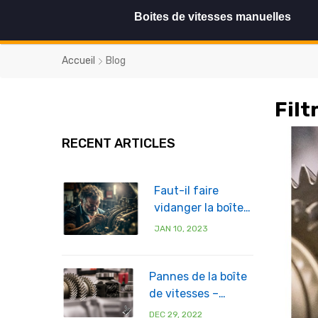
Boites de vitesses manuelles
Accueil
Blog
Filt
RECENT ARTICLES
Faut-il faire
vidanger la boîte
de vitesses ?
JAN 10, 2023
Pannes de la boîte
de vitesses –
Diagnostic correct
DEC 29, 2022