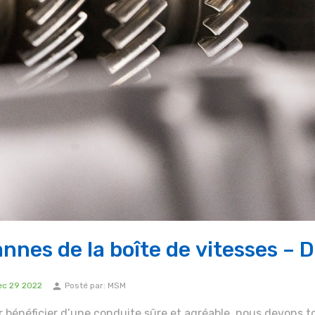
nnes de la boîte de vitesses – 
person
ec
29
2022
Posté par:
MSM
 bénéficier d’une conduite sûre et agréable, nous devons t