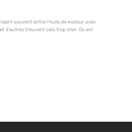
ondent souvent entre l’huile de moteur avec
 et d’autres trouvent cela trop cher. Où est