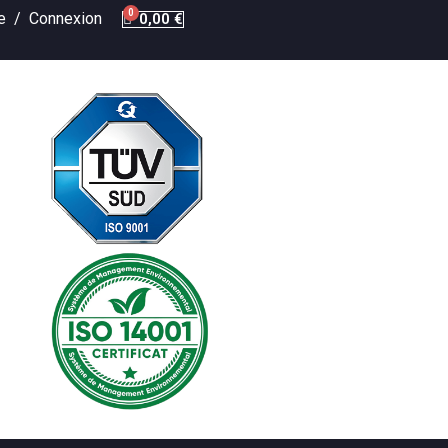
te /
Connexion
0,00 €