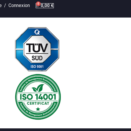
te /
Connexion
0,00 €