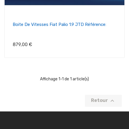
Boite De Vitesses Fiat Palio 1.9 JTD Référence:
Prix
879,00 €
Affichage 1-1 de 1 article(s)

Retour