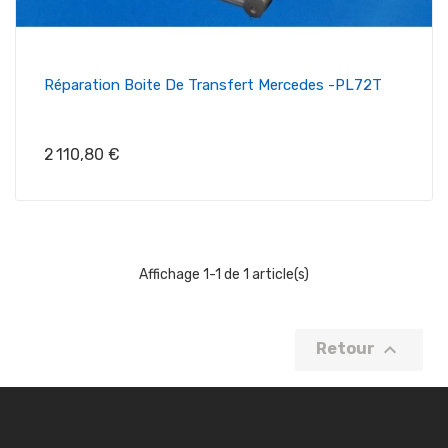
Réparation Boite De Transfert Mercedes -PL72T
Prix
2 110,80 €
Affichage 1-1 de 1 article(s)

Retour