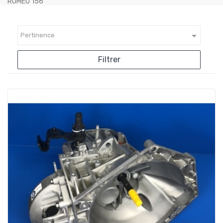
ROMEO 156

Pertinence
Filtrer