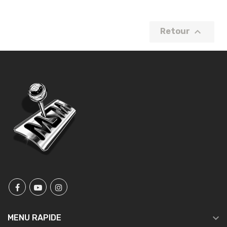

Retour

MENU RAPIDE