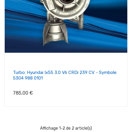
Turbo: Hyundai Ix55 3.0 V6 CRDi 239 CV - Symbole:
5304 988 0101
Prix
785,00 €
Affichage 1-2 de 2 article(s)