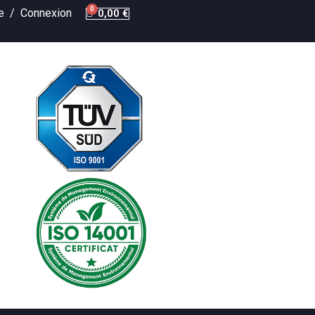
te /
Connexion
0,00 €