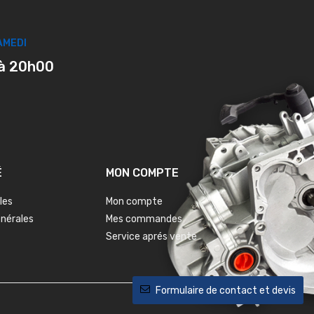
AMEDI
à 20h00
É
MON COMPTE
les
Mon compte
énérales
Mes commandes
Service aprés vente
Formulaire de contact et devis