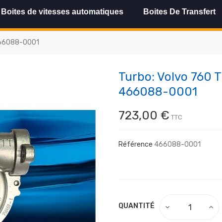
Boites de vitesses automatiques
Boites De Transfert
 466088-0001
Turbo: Volvo 760 T
466088-0001
723,00 €
TTC
Référence
466088-0001
QUANTITÉ