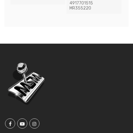
4917701515
MR355220