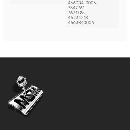
466384-0006
7547761
7631725
46234218
4663840006