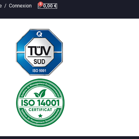
te /
Connexion
0,00 €