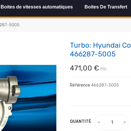
Boites de vitesses automatiques
Boites De Transfert
66287-5005
Turbo: Hyundai Co
466287-5005
471,00 €
TTC
Référence
466287-5005
QUANTITÉ