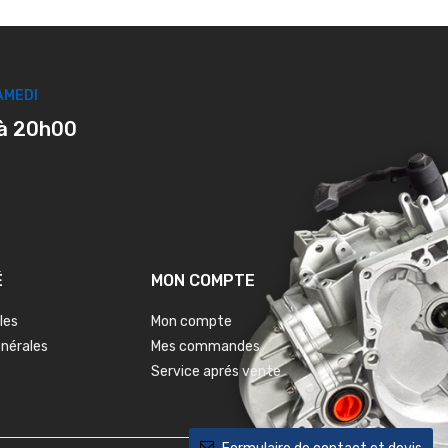
AMEDI
à 20h00
É
MON COMPTE
les
Mon compte
énérales
Mes commandes
Service aprés vente