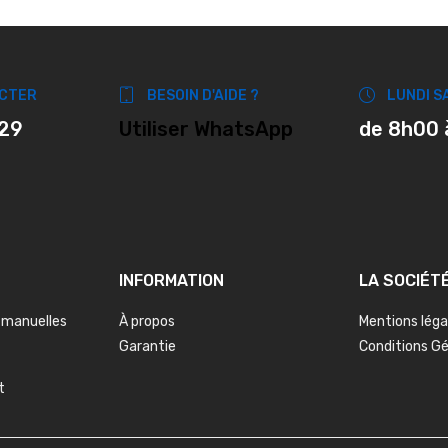
CTER
BESOIN D'AIDE ?
LUNDI S
 29
Utiliser WhatsApp
de 8h00 
INFORMATION
LA SOCIÉT
 manuelles
À propos
Mentions léga
Garantie
Conditions G
t