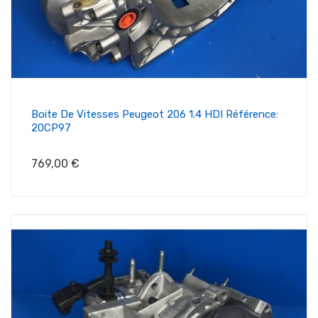
Boite De Vitesses Peugeot 206 1.4 HDI Référence:
20CP97
Prix
769,00 €