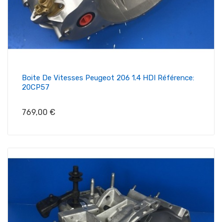
Boite De Vitesses Peugeot 206 1.4 HDI Référence:
20CP57
Prix
769,00 €