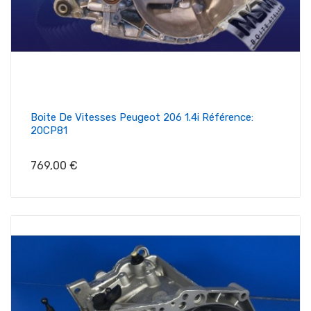
Boite De Vitesses Peugeot 206 1.4i Référence:
20CP81
Prix
769,00 €