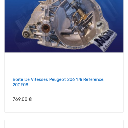
Boite De Vitesses Peugeot 206 1.4i Référence:
20CF08
Prix
769,00 €