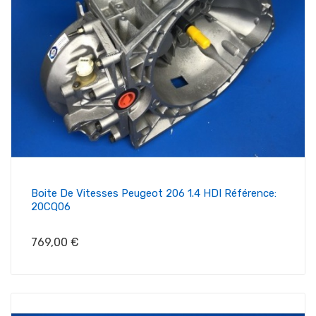
Boite De Vitesses Peugeot 206 1.4 HDI Référence:
20CQ06
Prix
769,00 €