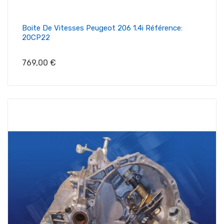
Boite De Vitesses Peugeot 206 1.4i Référence:
20CP22
Prix
769,00 €