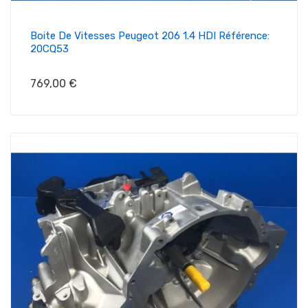
Boite De Vitesses Peugeot 206 1.4 HDI Référence:
20CQ53
Prix
769,00 €