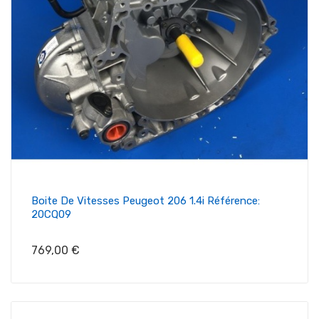
Boite De Vitesses Peugeot 206 1.4i Référence:
20CQ09
Prix
769,00 €