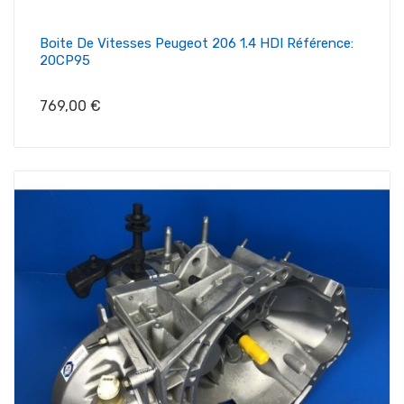
Boite De Vitesses Peugeot 206 1.4 HDI Référence:
20CP95
Prix
769,00 €