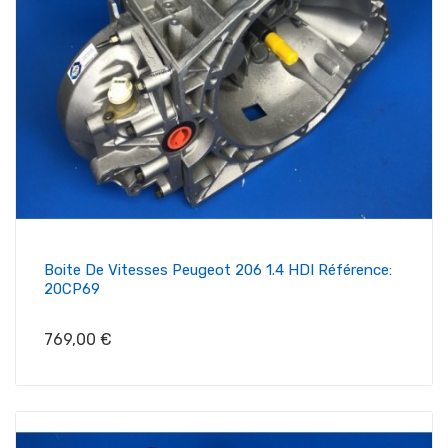
Boite De Vitesses Peugeot 206 1.4 HDI Référence:
20CP69
Prix
769,00 €