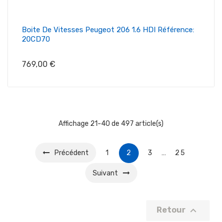
Boite De Vitesses Peugeot 206 1.6 HDI Référence:
20CD70
Prix
769,00 €
Affichage 21-40 de 497 article(s)
Précédent
1
2
3
…
25
Suivant

Retour