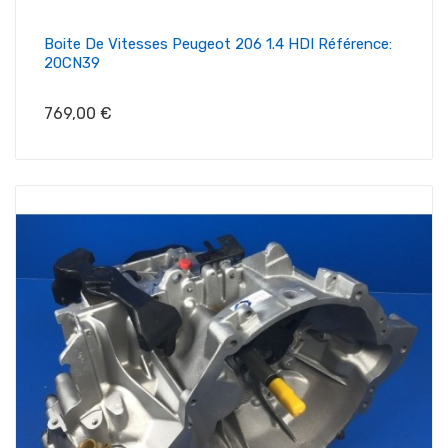
Boite De Vitesses Peugeot 206 1.4 HDI Référence:
20CN39
Prix
769,00 €