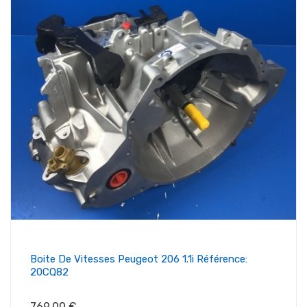
Boite De Vitesses Peugeot 206 1.1i Référence:
20CQ82
Prix
769,00 €