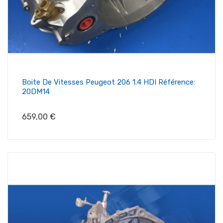
Boite De Vitesses Peugeot 206 1.4 HDI Référence:
20DM14
Prix
659,00 €