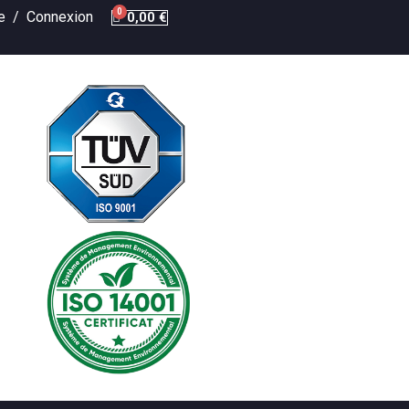
te /
Connexion
0,00 €