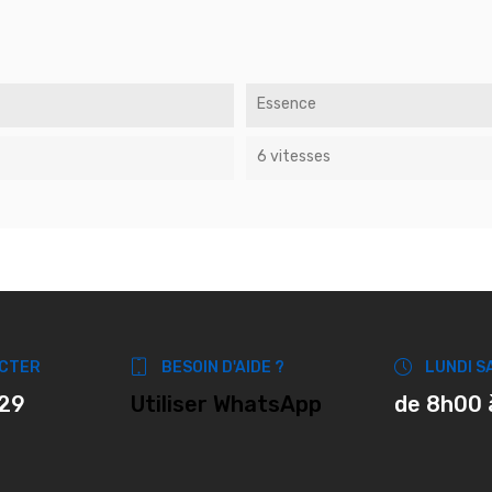
Essence
6 vitesses
CTER
BESOIN D'AIDE ?
LUNDI S
 29
Utiliser WhatsApp
de 8h00 