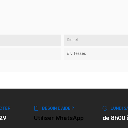
Diesel
6 vitesses
CTER
BESOIN D'AIDE ?
LUNDI S
 29
Utiliser WhatsApp
de 8h00 