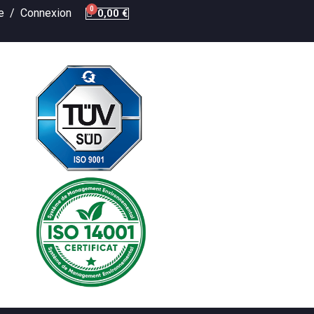
te /
Connexion
0,00 €