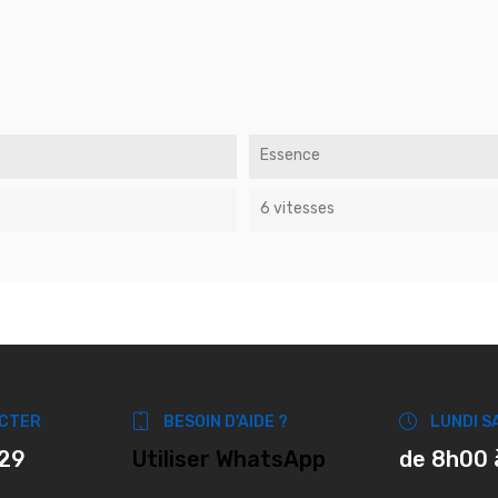
Essence
6 vitesses
CTER
BESOIN D'AIDE ?
LUNDI S
 29
Utiliser WhatsApp
de 8h00 