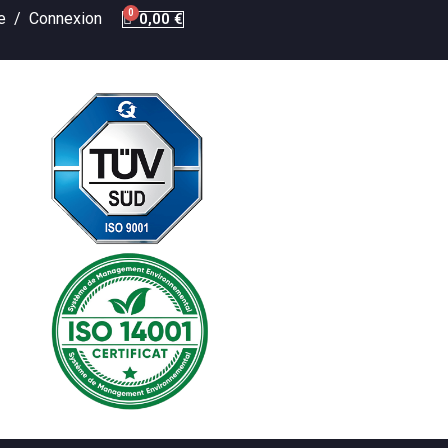
te /
Connexion
0,00 €