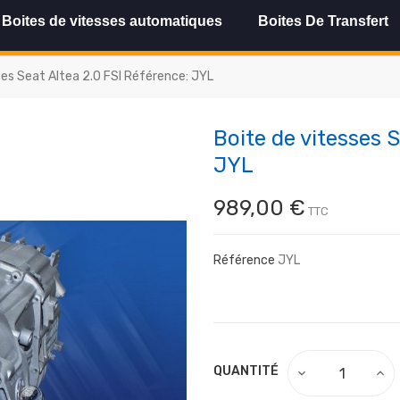
Boites de vitesses automatiques
Boites De Transfert
ses Seat Altea 2.0 FSI Référence: JYL
Boite de vitesses 
JYL
989,00 €
TTC
Référence
JYL
QUANTITÉ