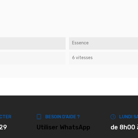
Essence
6 vitesses
CTER
BESOIN D'AIDE ?
LUNDI S
 29
Utiliser WhatsApp
de 8h00 