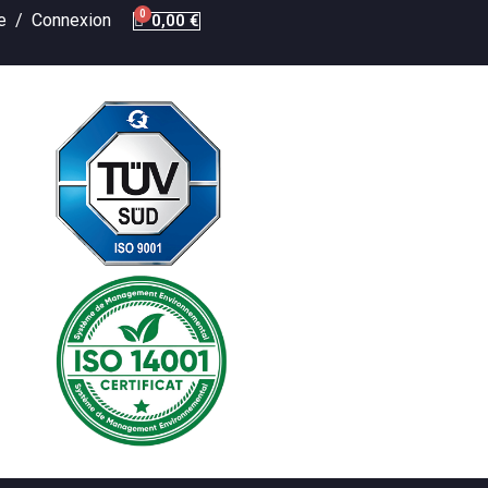
te /
Connexion
0,00 €