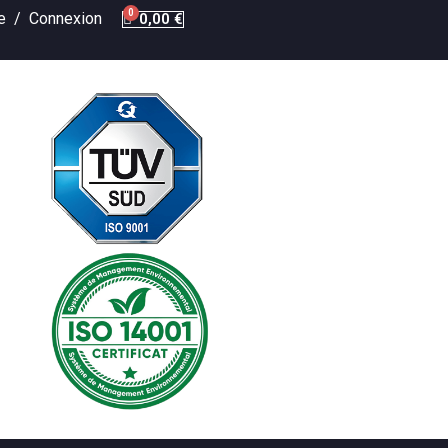
te /
Connexion
0,00 €