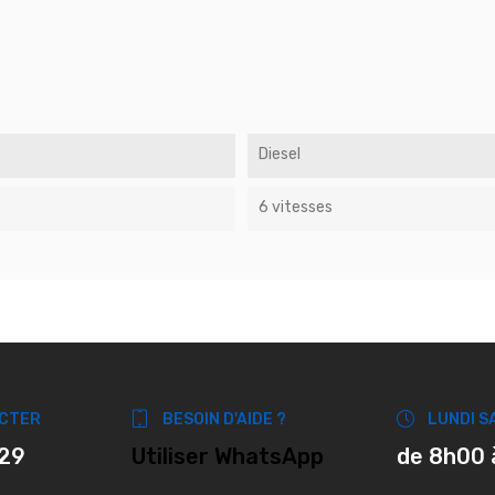
Diesel
6 vitesses
CTER
BESOIN D'AIDE ?
LUNDI S
 29
Utiliser WhatsApp
de 8h00 