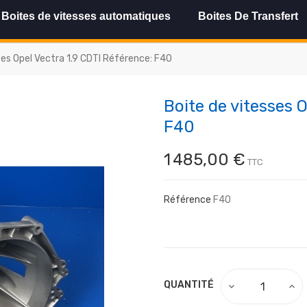
Boites de vitesses automatiques
Boites De Transfert
ses Opel Vectra 1.9 CDTI Référence: F40
Boite de vitesses 
F40
1 485,00 €
TTC
Référence
F40
QUANTITÉ