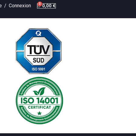
te /
Connexion
0,00 €