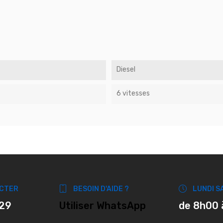
Diesel
6 vitesses
CTER
BESOIN D'AIDE ?
LUNDI S
 29
Utiliser WhatsApp
de 8h00 