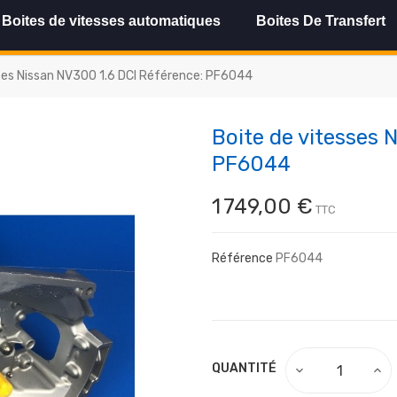
Boites de vitesses automatiques
Boites De Transfert
ses Nissan NV300 1.6 DCI Référence: PF6044
Boite de vitesses 
PF6044
1 749,00 €
TTC
Référence
PF6044
QUANTITÉ