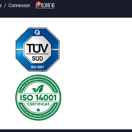
te /
Connexion
0,00 €