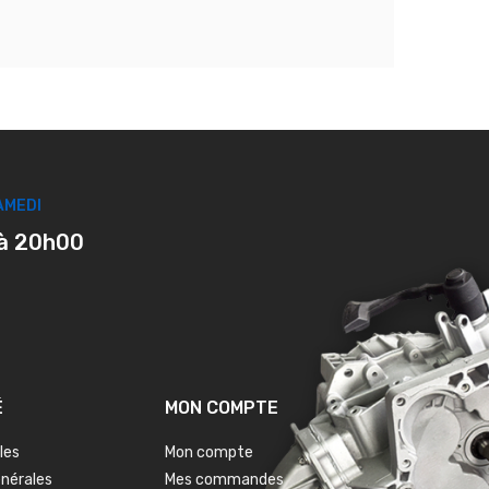
AMEDI
à 20h00
É
MON COMPTE
les
Mon compte
énérales
Mes commandes