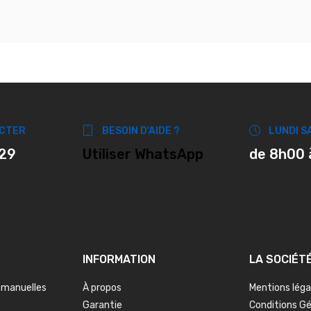
CTER
BESOIN D'AIDE ?
LUNDI S
 29
Utiliser WhatsApp
de 8h00 
INFORMATION
LA SOCIÉT
 manuelles
À propos
Mentions léga
Garantie
Conditions G