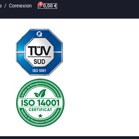
te /
Connexion
0,00 €