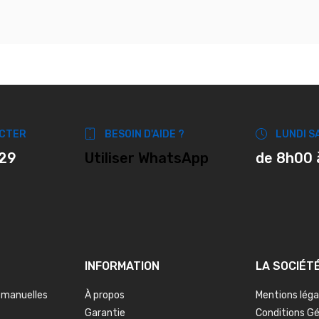
CTER
BESOIN D'AIDE ?
LUNDI S
 29
Utiliser WhatsApp
de 8h00 
INFORMATION
LA SOCIÉT
 manuelles
À propos
Mentions léga
Garantie
Conditions G