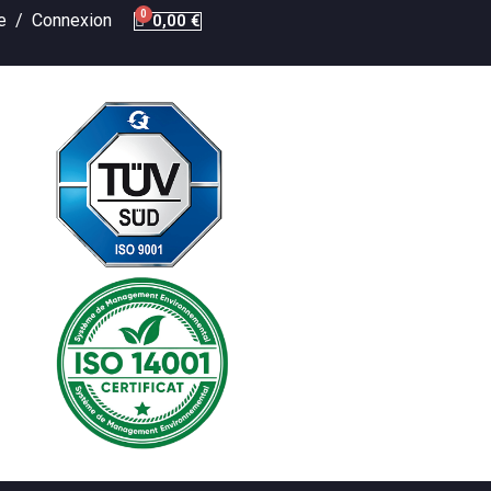
te /
Connexion
0,00 €