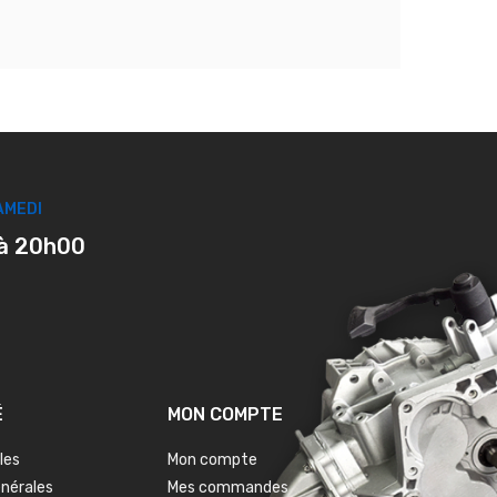
AMEDI
à 20h00
É
MON COMPTE
les
Mon compte
énérales
Mes commandes